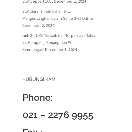
Slot Deposit 1000
December 2, 2024
Slot Garansi Kekalahan: Fitur
Menguntungkan dalam Game Slot Online
December 2, 2024
Link Slot10k Terbaik dan Terpercaya Tahun
Ini: Gampang Menang dan Penuh
Keuntungan!
December 1, 2024
HUBUNGI KAMI
Phone:
021 – 2276 9955