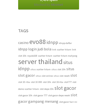
blocked by
Akismet
TAGS
evo88
idnpp
casino
idnpp daftar
idnpp login
judi bola
link scatter hitam
link
slot 10k
royale168
scatter hitam
scatter hitam mahjong
server thailand
situs
idnpp
situs
situs scatter hitam
situs slot 10k
slot gacor
slot
situs slot online
situs slot receh
slot 10 ribu
slot 10.000
slot 10k
slot 10ribu
slot777
slot
slot gacor
demo scatter hitam
slot depo 10k
slot
slot gacor 10k
slot gacor 777
slot gacor depo receh
gacor gampang menang
slot gacor hari ini