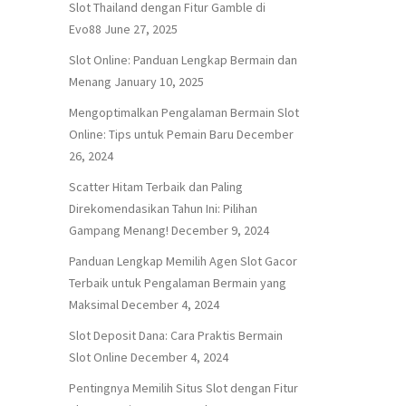
Slot Thailand dengan Fitur Gamble di
Evo88
June 27, 2025
Slot Online: Panduan Lengkap Bermain dan
Menang
January 10, 2025
Mengoptimalkan Pengalaman Bermain Slot
Online: Tips untuk Pemain Baru
December
26, 2024
Scatter Hitam Terbaik dan Paling
Direkomendasikan Tahun Ini: Pilihan
Gampang Menang!
December 9, 2024
Panduan Lengkap Memilih Agen Slot Gacor
Terbaik untuk Pengalaman Bermain yang
Maksimal
December 4, 2024
Slot Deposit Dana: Cara Praktis Bermain
Slot Online
December 4, 2024
Pentingnya Memilih Situs Slot dengan Fitur