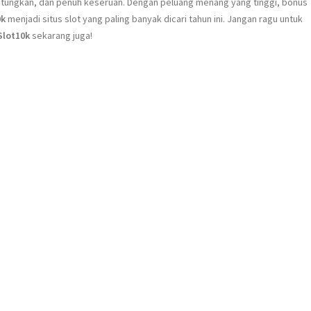
ungkan, dan penuh keseruan. Dengan peluang menang yang tinggi, bonus
0k
menjadi situs slot yang paling banyak dicari tahun ini. Jangan ragu untuk
Slot10k
sekarang juga!