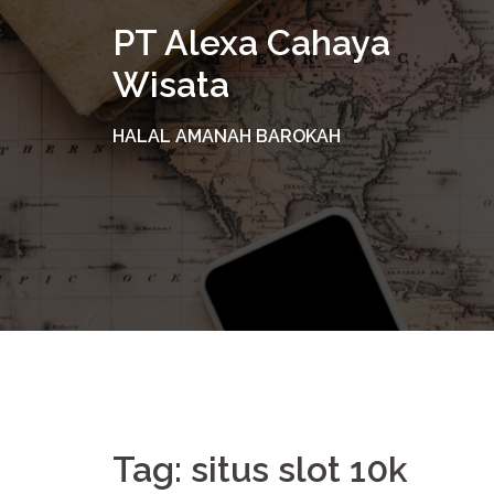
Skip
PT Alexa Cahaya
to
content
Wisata
HALAL AMANAH BAROKAH
Tag: situs slot 10k