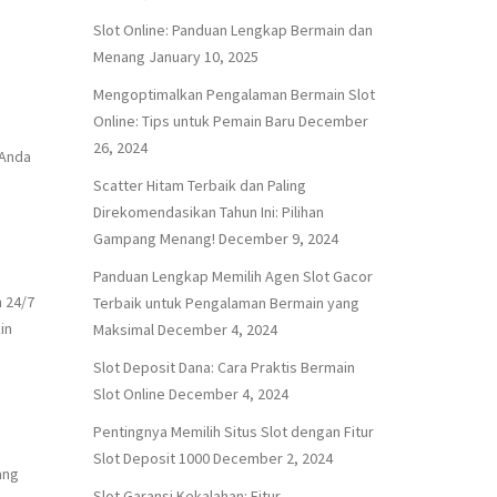
Slot Online: Panduan Lengkap Bermain dan
Menang
January 10, 2025
Mengoptimalkan Pengalaman Bermain Slot
Online: Tips untuk Pemain Baru
December
26, 2024
 Anda
Scatter Hitam Terbaik dan Paling
Direkomendasikan Tahun Ini: Pilihan
Gampang Menang!
December 9, 2024
Panduan Lengkap Memilih Agen Slot Gacor
 24/7
Terbaik untuk Pengalaman Bermain yang
in
Maksimal
December 4, 2024
Slot Deposit Dana: Cara Praktis Bermain
Slot Online
December 4, 2024
Pentingnya Memilih Situs Slot dengan Fitur
Slot Deposit 1000
December 2, 2024
ang
Slot Garansi Kekalahan: Fitur