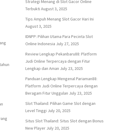
Strategi Menang di Slot Gacor Online
Terbukti
August 3, 2025
Tips Ampuh Menang Slot Gacor Hari Ini
August 3, 2025
IDNPP: Pilihan Utama Para Pecinta Slot
yang
Online Indonesia
July 27, 2025
Review Lengkap Pekanbaru88: Platform
Judi Online Terpercaya dengan Fitur
 tahun
Lengkap dan Aman
July 23, 2025
Panduan Lengkap Mengenal Pariaman88:
Platform Judi Online Terpercaya dengan
Beragam Fitur Unggulan
July 23, 2025
Slot Thailand: Pilihan Game Slot dengan
an
Level Tinggi
July 20, 2025
yang
Situs Slot Thailand: Situs Slot dengan Bonus
New Player
July 20, 2025