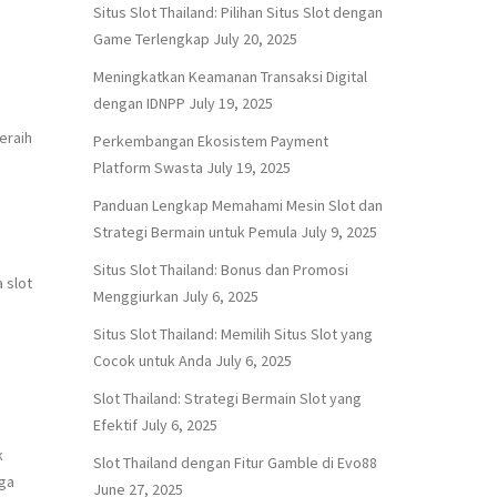
Situs Slot Thailand: Pilihan Situs Slot dengan
Game Terlengkap
July 20, 2025
Meningkatkan Keamanan Transaksi Digital
dengan IDNPP
July 19, 2025
.
eraih
Perkembangan Ekosistem Payment
Platform Swasta
July 19, 2025
Panduan Lengkap Memahami Mesin Slot dan
Strategi Bermain untuk Pemula
July 9, 2025
Situs Slot Thailand: Bonus dan Promosi
 slot
Menggiurkan
July 6, 2025
Situs Slot Thailand: Memilih Situs Slot yang
Cocok untuk Anda
July 6, 2025
Slot Thailand: Strategi Bermain Slot yang
Efektif
July 6, 2025
k
Slot Thailand dengan Fitur Gamble di Evo88
uga
June 27, 2025