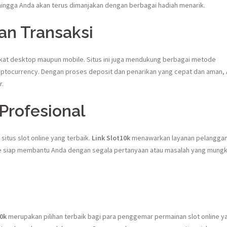
ingga Anda akan terus dimanjakan dengan berbagai hadiah menarik.
n Transaksi
kat desktop maupun mobile. Situs ini juga mendukung berbagai metode
cryptocurrency. Dengan proses deposit dan penarikan yang cepat dan aman,
r.
Profesional
itus slot online yang terbaik.
Link Slot10k
menawarkan layanan pelanggan
vice siap membantu Anda dengan segala pertanyaan atau masalah yang mungk
10k
merupakan pilihan terbaik bagi para penggemar permainan slot online y