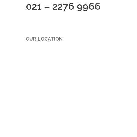
021 – 2276 9966
OUR LOCATION