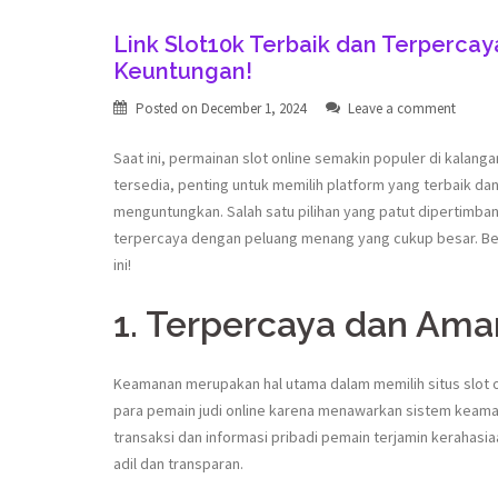
Link Slot10k Terbaik dan Terperc
Keuntungan!
Posted on
December 1, 2024
Leave a comment
Saat ini, permainan slot online semakin populer di kalanga
tersedia, penting untuk memilih platform yang terbaik 
menguntungkan. Salah satu pilihan yang patut dipertimba
terpercaya dengan peluang menang yang cukup besar. Be
ini!
1.
Terpercaya dan Ama
Keamanan merupakan hal utama dalam memilih situs slot o
para pemain judi online karena menawarkan sistem keama
transaksi dan informasi pribadi pemain terjamin kerahasia
adil dan transparan.