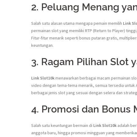
2.
Peluang Menang yan
Salah satu alasan utama mengapa pemain memilih
Link Sl
permainan slot yang memiliki RTP (Return to Player) ting
Fitur-fitur menarik seperti bonus putaran gratis, multipl
keuntungan.
3.
Ragam Pilihan Slot 
Link Slot10k
menawarkan berbagai macam permainan slot dar
video dengan tema-tema menarik, semua tersedia untuk A
berbagai jenis slot yang sesuai dengan selera dan strate
4.
Promosi dan Bonus 
Salah satu keuntungan bermain di
Link Slot10k
adalah ber
anggota baru, hingga promosi mingguan yang memberikan 