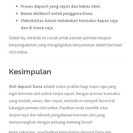
Proses deposit yang cepat dan bebas ribet.
Bonus eksklusif untuk pengguna Dana.
Fleksibilitas dalam melakukan transaksi kapan saja
dan di mana saja.
Selain itu, metode ini cocok untuk pemain pemula maupun
berpengalaman yang menginginkan kenyamanan dalam bermain
slot online.
Kesimpulan
Slot deposit Dana
adalah solusi praktis bagi siapa saja yang
ingin bermain slot online tanpa repot. Dengan proses transaksi
yang mudah, aman, dan cepat, metode ini menjadi favorit di
kalangan pemain slot online. Pastikan Anda memilih situs
terpercaya dan nikmati pengalaman bermain slot yang
menyenangkan dengan peluang menang besar!
Mulai sekarang, manfaatkan kemudahan deposit Dana dan