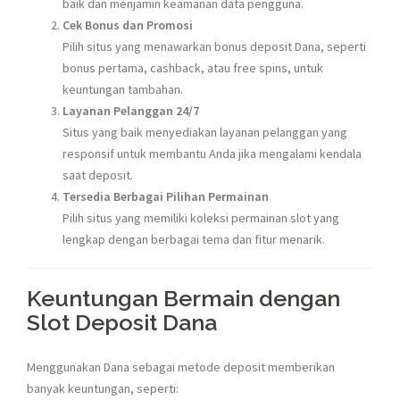
baik dan menjamin keamanan data pengguna.
Cek Bonus dan Promosi
Pilih situs yang menawarkan bonus deposit Dana, seperti
bonus pertama, cashback, atau free spins, untuk
keuntungan tambahan.
Layanan Pelanggan 24/7
Situs yang baik menyediakan layanan pelanggan yang
responsif untuk membantu Anda jika mengalami kendala
saat deposit.
Tersedia Berbagai Pilihan Permainan
Pilih situs yang memiliki koleksi permainan slot yang
lengkap dengan berbagai tema dan fitur menarik.
Keuntungan Bermain dengan
Slot Deposit Dana
Menggunakan Dana sebagai metode deposit memberikan
banyak keuntungan, seperti: