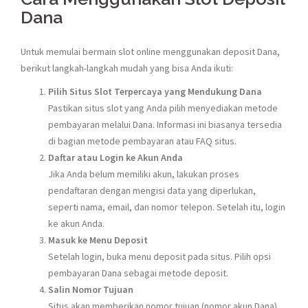
Dana
Untuk memulai bermain slot online menggunakan deposit Dana,
berikut langkah-langkah mudah yang bisa Anda ikuti:
Pilih Situs Slot Terpercaya yang Mendukung Dana
Pastikan situs slot yang Anda pilih menyediakan metode
pembayaran melalui Dana. Informasi ini biasanya tersedia
di bagian metode pembayaran atau FAQ situs.
Daftar atau Login ke Akun Anda
Jika Anda belum memiliki akun, lakukan proses
pendaftaran dengan mengisi data yang diperlukan,
seperti nama, email, dan nomor telepon. Setelah itu, login
ke akun Anda.
Masuk ke Menu Deposit
Setelah login, buka menu deposit pada situs. Pilih opsi
pembayaran Dana sebagai metode deposit.
Salin Nomor Tujuan
Situs akan memberikan nomor tujuan (nomor akun Dana)