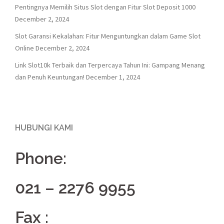
Pentingnya Memilih Situs Slot dengan Fitur Slot Deposit 1000
December 2, 2024
Slot Garansi Kekalahan: Fitur Menguntungkan dalam Game Slot
Online
December 2, 2024
Link Slot10k Terbaik dan Terpercaya Tahun Ini: Gampang Menang
dan Penuh Keuntungan!
December 1, 2024
HUBUNGI KAMI
Phone:
021 – 2276 9955
Fax :