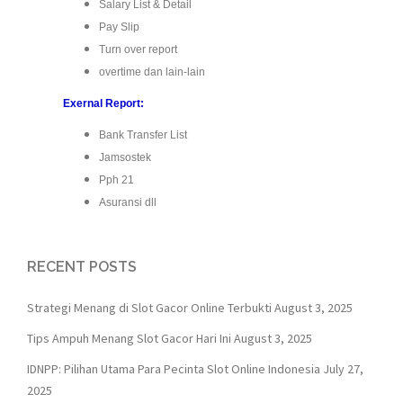
Salary List & Detail
Pay Slip
Turn over report
overtime dan lain-lain
Exernal Report:
Bank Transfer List
Jamsostek
Pph 21
Asuransi dll
RECENT POSTS
Strategi Menang di Slot Gacor Online Terbukti
August 3, 2025
Tips Ampuh Menang Slot Gacor Hari Ini
August 3, 2025
IDNPP: Pilihan Utama Para Pecinta Slot Online Indonesia
July 27,
2025